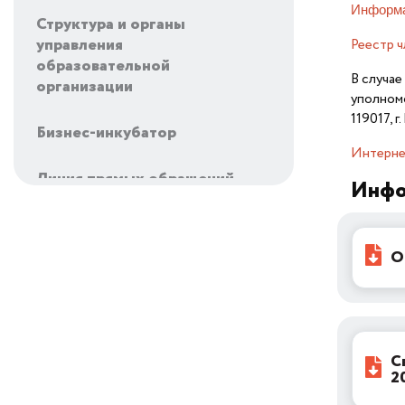
Информа
Структура и органы
управления
Реестр 
образовательной
В случае
организации
уполномо
119017, 
Бизнес-инкубатор
Интерне
Линия прямых обращений
Инфо
Подать заявку на
консультацию
О
Отчеты и стратегия развития
Структура и состав
акционеров
С
2