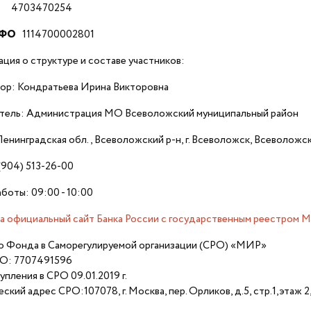
03470254
МФО
1114700002801
ия о структуре и составе участников:
р: Кондратьева Ирина Викторовна
ель: Администрация МО Всеволожский муниципальный район
енинградская обл., Всеволожский р-н, г. Всеволожск, Всеволожск
 (904) 513-26-00
боты: 09:00 - 10:00
на официальный сайт Банка России с государственным реестром
о Фонда в Саморегулируемой организации (СРО) «МИР»
О: 7707491596
упления в СРО 09.01.2019 г.
ский адрес СРО:107078, г. Москва, пер. Орликов, д.5, стр.1,э