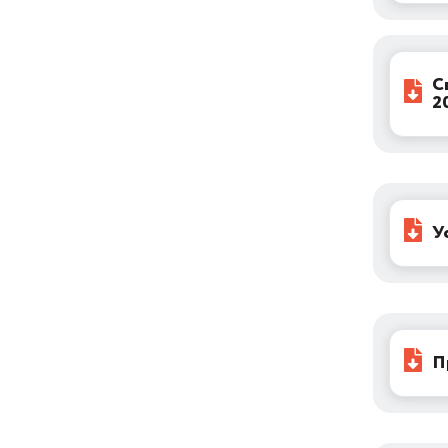
Мероприятия
Консультация по правилам
размещения рекламы
С
2
Микрокредитная компания
Ярмарки
истории успеха
У
закупки
имущественная поддержка
П
услуги
регистрация ип и ооо