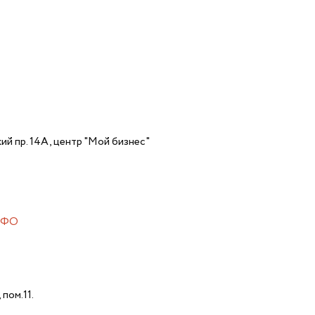
ий пр. 14А, центр "Мой бизнес"
 МФО
таж 2, пом.11.