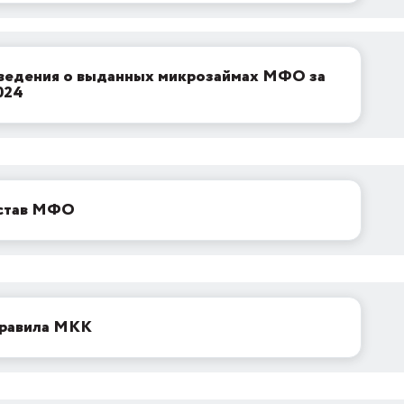
ведения о выданных микрозаймах МФО за
024
став МФО
равила МКК