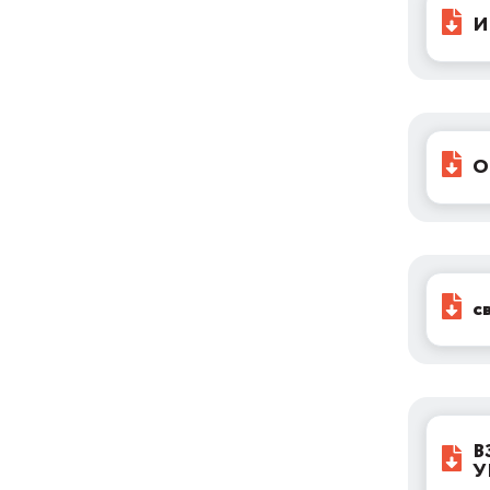
И
О
с
В
У