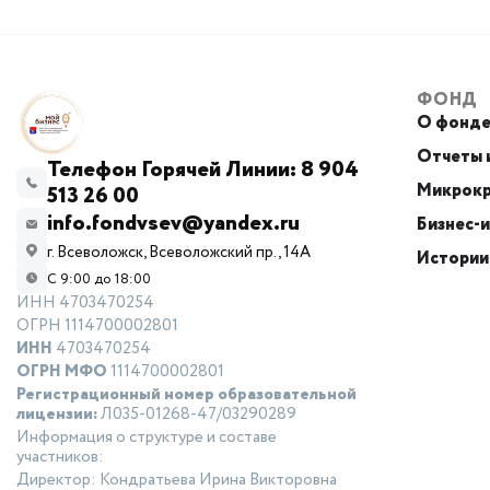
ФОНД
О фонд
Отчеты и
Телефон Горячей Линии: 8 904
Микрокр
513 26 00
info.fondvsev@yandex.ru
Бизнес-
г. Всеволожск, Всеволожский пр., 14А
Истории
С 9:00 до 18:00
ИНН 4703470254
ОГРН 1114700002801
ИНН
4703470254
ОГРН МФО
1114700002801
Регистрационный номер образовательной
лицензии:
Л035-01268-47/03290289
Информация о структуре и составе
участников:
Директор: Кондратьева Ирина Викторовна