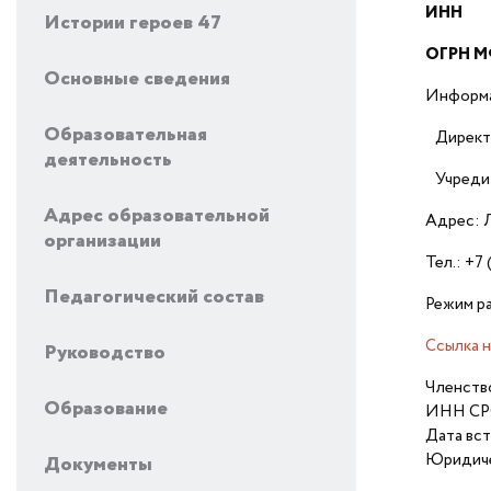
ИНН
47
Истории героев 47
ОГРН 
Основные сведения
Информац
Образовательная
Директо
деятельность
Учредит
Адрес образовательной
Адрес: Л
организации
Тел.: +7
Педагогический состав
Режим ра
Ссылка 
Руководство
Членств
Образование
ИНН СР
Дата вст
Юридиче
Документы