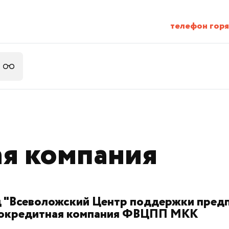
телефон горяч
я компания
 "Всеволожский Центр поддержки предпр
окредитная компания
ФВЦПП МКК