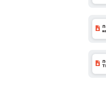
П
к
П
Т