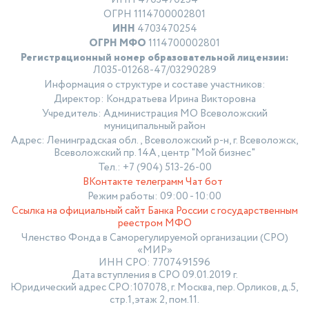
ОГРН 1114700002801
ИНН
4703470254
ОГРН МФО
1114700002801
Регистрационный номер образовательной лицензии:
Л035-01268-47/03290289
Информация о структуре и составе участников:
Директор: Кондратьева Ирина Викторовна
Учредитель: Администрация МО Всеволожский
муниципальный район
Адрес: Ленинградская обл., Всеволожский р-н, г. Всеволожск,
Всеволожский пр. 14А, центр "Мой бизнес"
Тел.: +7 (904) 513-26-00
ВКонтакте
телеграмм
Чат бот
Режим работы: 09:00 - 10:00
Ссылка на официальный сайт Банка России с государственным
реестром МФО
Членство Фонда в Саморегулируемой организации (СРО)
«МИР»
ИНН СРО: 7707491596
Дата вступления в СРО 09.01.2019 г.
Юридический адрес СРО:107078, г. Москва, пер. Орликов, д.5,
стр.1,этаж 2, пом.11.