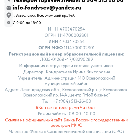
Телефон Горячей Линии: 8 904 513 26 00
info.fondvsev@yandex.ru
г. Всеволожск, Всеволожский пр., 14А
С 9:00 до 18:00
ИНН 4703470254
ОГРН 1114700002801
ИНН
4703470254
ОГРН МФО
1114700002801
Регистрационный номер образовательной лицензии:
Л035-01268-47/03290289
Информация о структуре и составе участников:
Директор: Кондратьева Ирина Викторовна
Учредитель: Администрация МО Всеволожский
муниципальный район
Адрес: Ленинградская обл., Всеволожский р-н, г. Всеволожск,
Всеволожский пр. 14А, центр "Мой бизнес"
Тел.: +7 (904) 513-26-00
ВКонтакте
телеграмм
Чат бот
Режим работы: 09:00 - 10:00
Ссылка на официальный сайт Банка России с государственным
реестром МФО
Членство Фонда в Саморегулируемой организации (СРО)