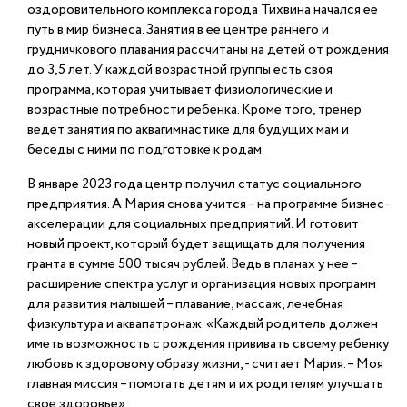
оздоровительного комплекса города Тихвина начался ее
путь в мир бизнеса. Занятия в ее центре раннего и
грудничкового плавания рассчитаны на детей от рождения
до 3,5 лет. У каждой возрастной группы есть своя
программа, которая учитывает физиологические и
возрастные потребности ребенка. Кроме того, тренер
ведет занятия по аквагимнастике для будущих мам и
беседы с ними по подготовке к родам.
В январе 2023 года центр получил статус социального
предприятия. А Мария снова учится – на программе бизнес-
акселерации для социальных предприятий. И готовит
новый проект, который будет защищать для получения
гранта в сумме 500 тысяч рублей. Ведь в планах у нее –
расширение спектра услуг и организация новых программ
для развития малышей – плавание, массаж, лечебная
физкультура и аквапатронаж. «Каждый родитель должен
иметь возможность с рождения прививать своему ребенку
любовь к здоровому образу жизни, - считает Мария. – Моя
главная миссия – помогать детям и их родителям улучшать
свое здоровье».