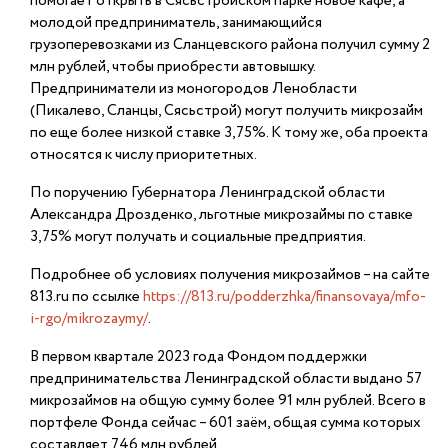
помогает открыть в Сясьстройском парке новое кафе, а
молодой предприниматель, занимающийся
грузоперевозками из Сланцевского района получил сумму 2
млн рублей, чтобы приобрести автовышку.
Предприниматели из моногородов Ленобласти
(Пикалево, Сланцы, Сясьстрой) могут получить микрозайм
по еще более низкой ставке 3,75%. К тому же, оба проекта
относятся к числу приоритетных.
По поручению Губернатора Ленинградской области
Александра Дрозденко, льготные микрозаймы по ставке
3,75% могут получать и социальные предприятия.
Подробнее об условиях получения микрозаймов – на сайте
813.ru по ссылке
https://813.ru/podderzhka/finansovaya/mfo-
i-rgo/mikrozaymy/
.
В первом квартале 2023 года Фондом поддержки
предпринимательства Ленинградской области выдано 57
микрозаймов на общую сумму более 91 млн рублей. Всего в
портфеле Фонда сейчас – 601 заём, общая сумма которых
составляет 746 млн рублей.