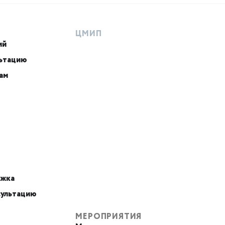
ЦМИП
ий
льтацию
ам
ржка
сультацию
МЕРОПРИЯТИЯ