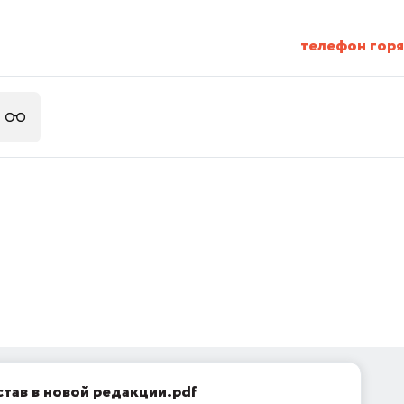
телефон горяч
став в новой редакции.pdf