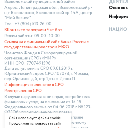
Всеволожский муниципальный район
ДЕЯТЕ
Адрес: Ленинградская обл., Всеволожский р-
Основны
финансовая поддержка
н, г. Всеволожск, Всеволожский пр. 14А, центр
Информа
"Мой бизнес"
как начать своё дело
Тел.: +7 (904) 513-26-00
НАЦИО
ВКонтакте
телеграмм
Чат бот
Режим работы: 09:00 - 10:00
о фонде
Ссылка на официальный сайт Банка России с
государственным реестром МФО
национальные проекты
Членство Фонда в Саморегулируемой
организации (СРО) «МИР»
ИНН СРО: 7707491596
Дата вступления в СРО 09.01.2019 г.
Юридический адрес СРО:107078, г. Москва,
пер. Орликов, д.5, стр.1,этаж 2, пом.11.
Информация о членстве в СРО
Реестр членов СРО
В случае нарушения своих прав, потребитель
финансовых услуг, на основании ст. 15-19
Федерального закона от 04.06.2018 г. № 123-
ФЗ "Об уполномоченном по правам
потребителей финансовых услуг", вправе
Сайт использует файлы cookie.
направить финансовому уполномоченному
Продолжая использовать сайт,
обращение по адресу: 119017, г. Москва, пер.