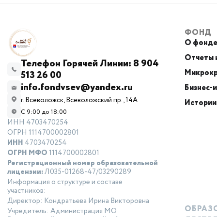
Мероприятия
Консультация по правилам
ФОНД
размещения рекламы
О фонд
Отчеты и
Микрокредитная компания
Телефон Горячей Линии: 8 904
Микрокр
513 26 00
Ярмарки
info.fondvsev@yandex.ru
Бизнес-
г. Всеволожск, Всеволожский пр., 14А
Истории
истории успеха
С 9:00 до 18:00
ИНН 4703470254
ОГРН 1114700002801
закупки
ИНН
4703470254
ОГРН МФО
1114700002801
имущественная поддержка
Регистрационный номер образовательной
лицензии:
Л035-01268-47/03290289
Информация о структуре и составе
услуги
участников:
Директор: Кондратьева Ирина Викторовна
регистрация ип и ооо
ОБРАЗ
Учредитель: Администрация МО