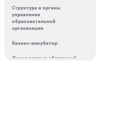
Структура и органы
управления
образовательной
организации
Бизнес-инкубатор
Линия прямых обращений
Подать заявку на
консультацию
Отчеты и стратегия развития
Структура и состав
акционеров